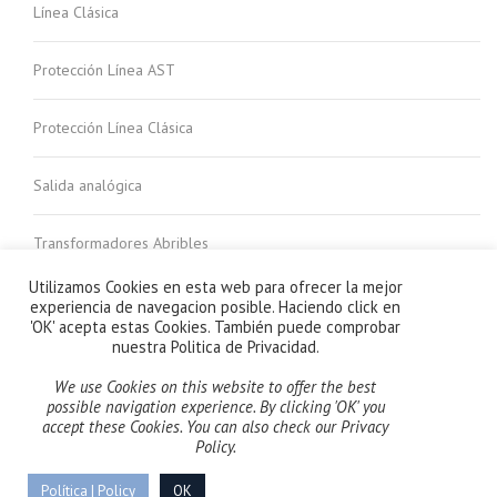
Línea Clásica
Protección Línea AST
Protección Línea Clásica
Salida analógica
Transformadores Abribles
Utilizamos Cookies en esta web para ofrecer la mejor
Transformadores Suma
experiencia de navegacion posible. Haciendo click en
'OK' acepta estas Cookies. También puede comprobar
nuestra Politica de Privacidad.
We use Cookies on this website to offer the best
possible navigation experience. By clicking 'OK' you
accept these Cookies. You can also check our Privacy
Policy.
Copyright © 2023 Celsa Messgerate España S.L. –
Política de
Privacidad
–
Política de Calidad
Política | Policy
OK