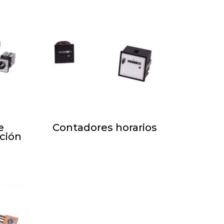
CONMUTADORES E
INDICADORES POSICION
ACCESORIOS
e
Contadores horarios
ición