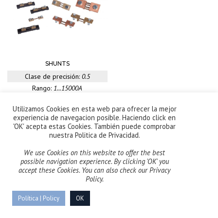
SHUNTS
Clase de precisión:
0.5
Rango:
1...15000A
Salida:
60mV / 150mV / 100mV
Utilizamos Cookies en esta web para ofrecer la mejor
experiencia de navegacion posible. Haciendo click en
'OK' acepta estas Cookies. También puede comprobar
nuestra Politica de Privacidad.
We use Cookies on this website to offer the best
possible navigation experience. By clicking 'OK' you
accept these Cookies. You can also check our Privacy
Policy.
Copyright © 2023 Celsa Messgerate España S.L. –
Política de
Privacidad
–
Política de Calidad
Política | Policy
OK