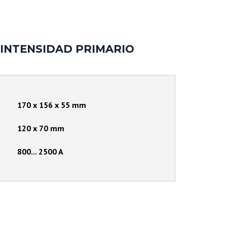
CONMUTADORES E
INDICADORES POSICION
ACCESORIOS
INTENSIDAD PRIMARIO
170 x 156 x 55
mm
120 x 70
mm
800... 2500
A