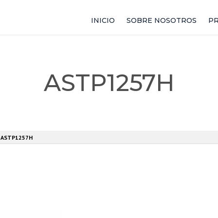
INICIO
SOBRE NOSOTROS
P
T
ASTP1257H
M
M
»
ASTP1257H