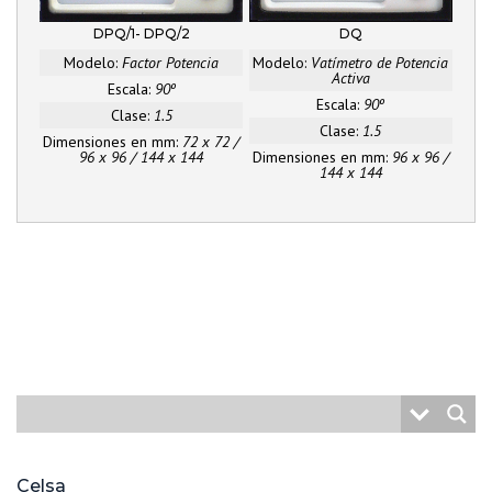
DPQ/1- DPQ/2
DQ
Modelo:
Factor Potencia
Modelo:
Vatímetro de Potencia
Activa
Escala:
90º
Escala:
90º
Clase:
1.5
Clase:
1.5
Dimensiones en mm:
72 x 72 /
96 x 96 / 144 x 144
Dimensiones en mm:
96 x 96 /
144 x 144
Celsa