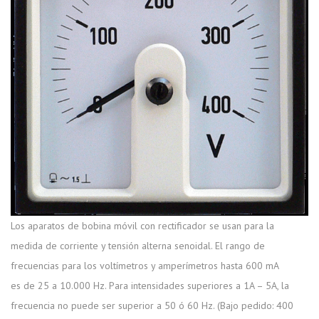
Los aparatos de bobina móvil con rectificador se usan para la
medida de corriente y tensión alterna senoidal. El rango de
frecuencias para los voltímetros y amperímetros hasta 600 mA
es de 25 a 10.000 Hz. Para intensidades superiores a 1A – 5A, la
frecuencia no puede ser superior a 50 ó 60 Hz. (Bajo pedido: 400