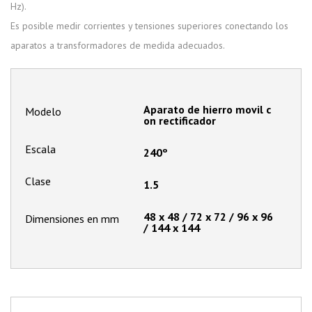
Hz).
Es posible medir corrientes y tensiones superiores conectando los
aparatos a transformadores de medida adecuados.
Aparato de hierro movil c
Modelo
on rectificador
Escala
240º
Clase
1.5
48 x 48 / 72 x 72 / 96 x 96
Dimensiones en mm
/ 144 x 144