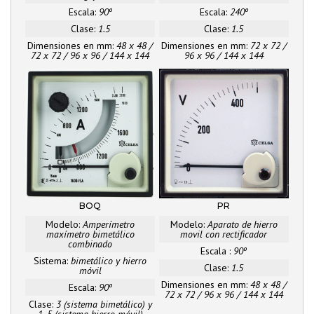
Escala:
90º
Escala:
240º
Clase:
1.5
Clase:
1.5
Dimensiones en mm:
48 x 48 /
Dimensiones en mm:
72 x 72 /
72 x 72 / 96 x 96 / 144 x 144
96 x 96 / 144 x 144
BOQ
PR
Modelo:
Amperímetro
Modelo:
Aparato de hierro
maxímetro bimetálico
movil con rectificador
combinado
Escala :
90º
Sistema:
bimetálico y hierro
Clase:
1.5
móvil
Dimensiones en mm:
48 x 48 /
Escala:
90º
72 x 72 / 96 x 96 / 144 x 144
Clase:
3 (sistema bimetálico) y